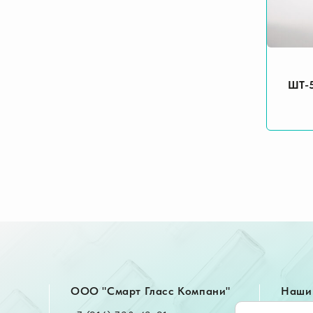
ШТ-
OOO "Смарт Гласс Компани"
Наши 