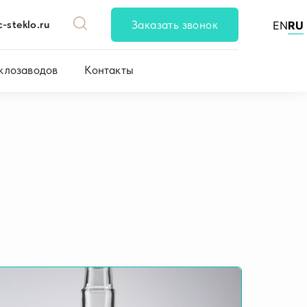
-steklo.ru
Заказать звонок
EN
RU
клозаводов
Контакты