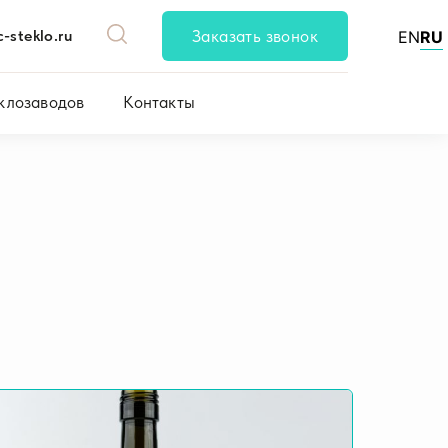
-steklo.ru
Заказать звонок
EN
RU
клозаводов
Контакты