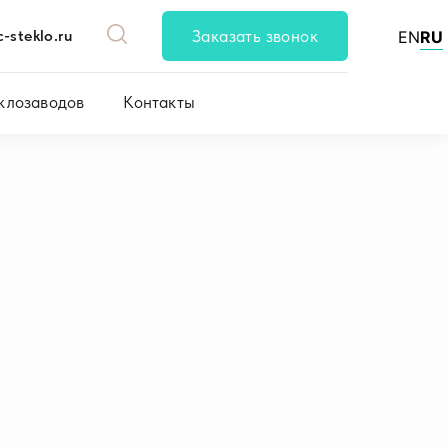
-steklo.ru
Заказать звонок
EN
RU
клозаводов
Контакты