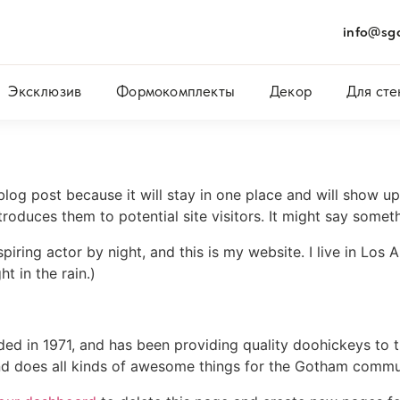
info@sgc
Эксклюзив
Формокомплекты
Декор
Для сте
 blog post because it will stay in one place and will show up
oduces them to potential site visitors. It might say somethi
spiring actor by night, and this is my website. I live in Lo
ht in the rain.)
in 1971, and has been providing quality doohickeys to th
d does all kinds of awesome things for the Gotham commu