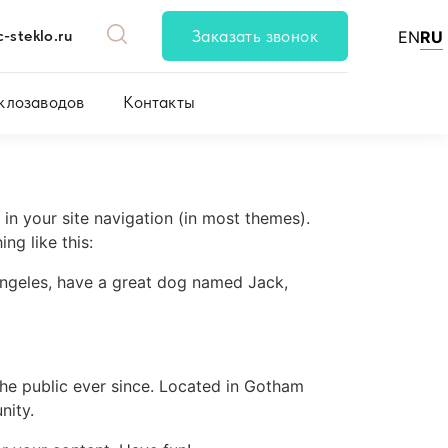
-steklo.ru
Заказать звонок
EN
RU
клозаводов
Контакты
 in your site navigation (in most themes).
ng like this:
s Angeles, have a great dog named Jack,
e public ever since. Located in Gotham
nity.