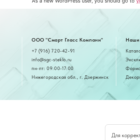
As a new WordPress user, you should go to
y
OOO "Смарт Гласс Компани"
Наши 
+7 (916) 720-42-91
Катал
info@sgc-steklo.ru
Экскл
пн-пт: 09:00-17:00
Формо
Нижегородская обл., г. Дзержинск
Декор
Для коррект