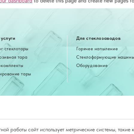
our dashboard
to delete this page and create new pages fo
услуги
Для стеклозаводов
ог стеклотары
Горячее напыление
юзивная тара
Стеклоформующие машин
комплекты
Оборудование
ирование тары
ной работы сайт использует метрические системы, такие 