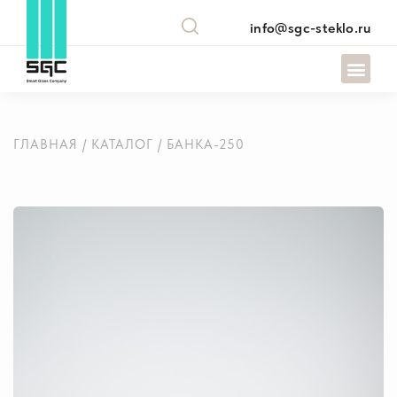
info@sgc-steklo.ru
ГЛАВНАЯ
/
КАТАЛОГ
/ БАНКА-250