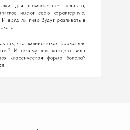
ылки для шампанского, коньяка,
апитков имеют свою характерную,
 И вряд ли пиво будут разливать в
ского.
ь так, что именно такая форма для
угая? И почему для каждого вида
воя классическая форма бокала?
ся!