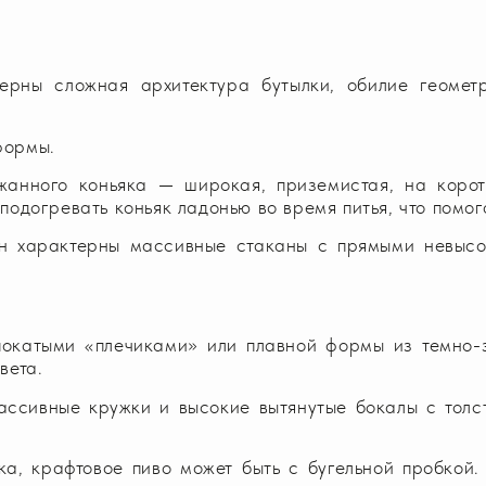
ерны сложная архитектура бутылки, обилие геометр
формы.
анного коньяка — широкая, приземистая, на корот
подогревать коньяк ладонью во время питья, что помог
ин характерны массивные стаканы с прямыми невысо
окатыми «плечиками» или плавной формы из темно-зе
вета.
ассивные кружки и высокие вытянутые бокалы с толс
, крафтовое пиво может быть с бугельной пробкой. 