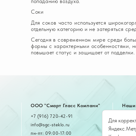
попаданию воздуха.
Соки
Для соков часто используется широкогор
отдельную категорию и не затеряться сред
Сегодня в современном мире среди больш
формы с характерными особенностями, но
повышает статус и защищает от подделки.
OOO "Смарт Гласс Компани"
Наши 
+7 (916) 720-42-91
Катал
Для коррект
info@sgc-steklo.ru
Экскл
Яндекс.Мет
пн-пт: 09:00-17:00
Формо