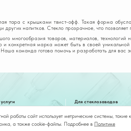
лая тара с крышками твист-офф. Такая форма обуслов
и других напитков. Стекло прозрачное, что позволяет 
ого многообразия товаров, материалов, технологий не
 и конкретная марка может быть в своей уникальной 
 Наша команда готова помочь и разработать для вас э
услуги
Для стеклозаводов
ог стеклотары
Горячее напыление
ной работы сайт использует метрические системы, такие 
юзивная тара
Стеклоформующие машин
рика, а также cookie-файлы. Подробнее в
Политике
комплекты
Оборудование