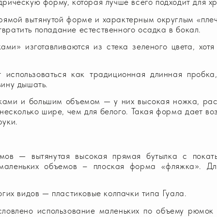
рическую форму, которая лучше всего подходит для хр
рямой вытянутой форме и характерным округлым «плеч
вратить попадание естественного осадка в бокал.
ами» изготавливаются из стека зеленого цвета, хотя
 использоваться как традиционная длинная пробка,
вину дышать.
нками и большим объемом — у них высокая ножка, р
несколько шире, чем для белого. Такая форма дает в
руки.
мов — вытянутая высокая прямая бутылка с покат
 маленьких объемов – плоская форма «фляжка». Дл
огих видов — пластиковые колпачки типа Гуала.
условлено использование маленьких по объему рюмок 