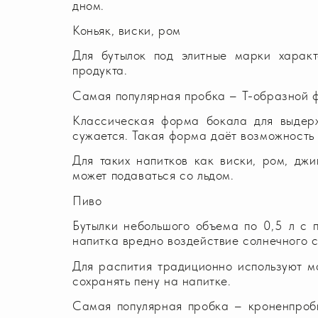
дном.
Коньяк, виски, ром
Для бутылок под элитные марки характ
продукта.
Самая популярная пробка – Т-образной 
Классическая форма бокала для выдерж
сужается. Такая форма даёт возможность 
Для таких напитков как виски, ром, дж
может подаваться со льдом.
Пиво
Бутылки небольшого объема по 0,5 л с п
напитка вредно воздействие солнечного с
Для распития традиционно используют м
сохранять пену на напитке.
Самая популярная пробка – кроненпробка