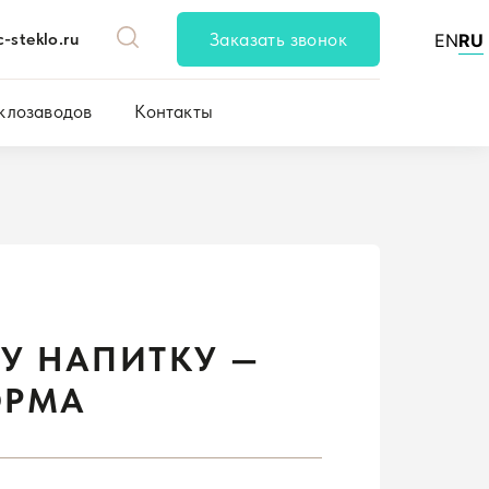
-steklo.ru
Заказать звонок
EN
RU
клозаводов
Контакты
У НАПИТКУ —
ОРМА