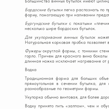
Большинство винных бутылок имеют цилинд
Бордоские бутылки
легко распознать по п
форму, помогающую при наливании предот
Бургундские бутылки
с покатыми «плечик
несколько шире бордоских бутылок.
Для укупоривания винных бутылок
может
Натуральная корковая пробка позволяет 
Фужеры
округлой формы, с тонкими сте
горло. Причем для красного вина бокалы 
длинная ножка исключает нагревание от 
Водка
Традиционная форма для больших объе
прямоугольная в сечении бутылка, для
разнообразные по геометрии формы.
Укупорка обычно винтовая, для более дор
Водку принято пить «залпом», чем и об