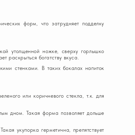
ических форм, что затрудняет подделку
кой утолщенной ножке, сверху горлышко
ает раскрыться богатству вкуса.
кими стенками. В таких бокалах напиток
леного или коричневого стекла, т.к. для
тым дном. Такая форма позволяет дольше
Такая укупорка герметична, препятствует